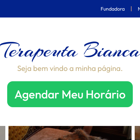
Fundadora
Terapeuta Bianc
Seja bem vindo a minha página.
Agendar Meu Horário